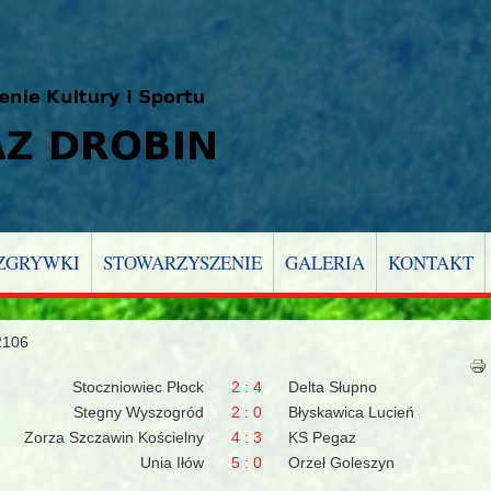
ZGRYWKI
STOWARZYSZENIE
GALERIA
KONTAKT
2106
Stoczniowiec Płock
2 : 4
Delta Słupno
Stegny Wyszogród
2 : 0
Błyskawica Lucień
Zorza Szczawin Kościelny
4 : 3
KS Pegaz
Unia Iłów
5 : 0
Orzeł Goleszyn