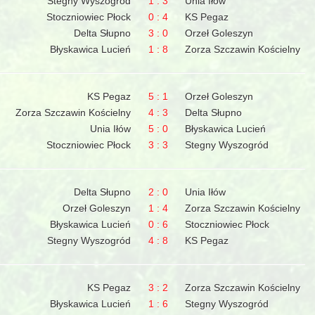
Stegny Wyszogród
1 : 3
Unia Iłów
Stoczniowiec Płock
0 : 4
KS Pegaz
Delta Słupno
3 : 0
Orzeł Goleszyn
Błyskawica Lucień
1 : 8
Zorza Szczawin Kościelny
KS Pegaz
5 : 1
Orzeł Goleszyn
Zorza Szczawin Kościelny
4 : 3
Delta Słupno
Unia Iłów
5 : 0
Błyskawica Lucień
Stoczniowiec Płock
3 : 3
Stegny Wyszogród
Delta Słupno
2 : 0
Unia Iłów
Orzeł Goleszyn
1 : 4
Zorza Szczawin Kościelny
Błyskawica Lucień
0 : 6
Stoczniowiec Płock
Stegny Wyszogród
4 : 8
KS Pegaz
KS Pegaz
3 : 2
Zorza Szczawin Kościelny
Błyskawica Lucień
1 : 6
Stegny Wyszogród