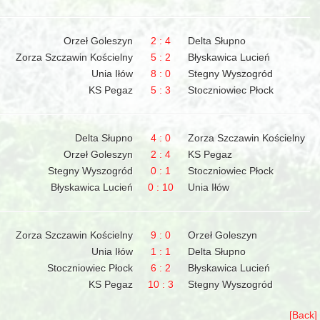
Orzeł Goleszyn
2 : 4
Delta Słupno
Zorza Szczawin Kościelny
5 : 2
Błyskawica Lucień
Unia Iłów
8 : 0
Stegny Wyszogród
KS Pegaz
5 : 3
Stoczniowiec Płock
Delta Słupno
4 : 0
Zorza Szczawin Kościelny
Orzeł Goleszyn
2 : 4
KS Pegaz
Stegny Wyszogród
0 : 1
Stoczniowiec Płock
Błyskawica Lucień
0 : 10
Unia Iłów
Zorza Szczawin Kościelny
9 : 0
Orzeł Goleszyn
Unia Iłów
1 : 1
Delta Słupno
Stoczniowiec Płock
6 : 2
Błyskawica Lucień
KS Pegaz
10 : 3
Stegny Wyszogród
[Back]