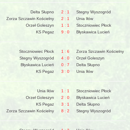
Delta Słupno
2 : 1
Stegny Wyszogród
Zorza Szczawin Kościelny
2 : 1
Unia Iłów
Orzeł Goleszyn
1 : 1
Stoczniowiec Płock
KS Pegaz
9 : 0
Błyskawica Lucień
Stoczniowiec Płock
1 : 6
Zorza Szczawin Kościelny
Stegny Wyszogród
4 : 0
Orzeł Goleszyn
Błyskawica Lucień
0 : 7
Delta Słupno
KS Pegaz
3 : 0
Unia Iłów
Unia Iłów
1 : 1
Stoczniowiec Płock
Orzeł Goleszyn
2 : 0
Błyskawica Lucień
KS Pegaz
3 : 1
Delta Słupno
Zorza Szczawin Kościelny
8 : 2
Stegny Wyszogród