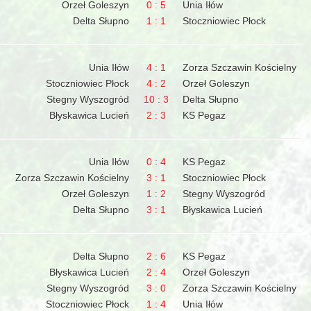
Orzeł Goleszyn
0 : 5
Unia Iłów
Delta Słupno
1 : 1
Stoczniowiec Płock
Unia Iłów
4 : 1
Zorza Szczawin Kościelny
Stoczniowiec Płock
4 : 2
Orzeł Goleszyn
Stegny Wyszogród
10 : 3
Delta Słupno
Błyskawica Lucień
2 : 3
KS Pegaz
Unia Iłów
0 : 4
KS Pegaz
Zorza Szczawin Kościelny
3 : 1
Stoczniowiec Płock
Orzeł Goleszyn
1 : 2
Stegny Wyszogród
Delta Słupno
3 : 1
Błyskawica Lucień
Delta Słupno
2 : 6
KS Pegaz
Błyskawica Lucień
2 : 4
Orzeł Goleszyn
Stegny Wyszogród
3 : 0
Zorza Szczawin Kościelny
Stoczniowiec Płock
1 : 4
Unia Iłów